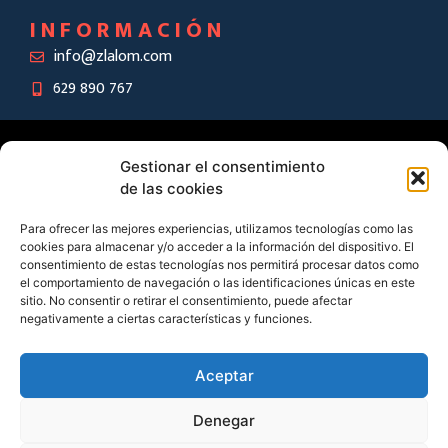
INFORMACIÓN
info@zlalom.com
629 890 767
©2024 Zlalom –
Aviso legal
|
Política de privacidad
|
Política de
Gestionar el consentimiento
cookies
|
Condiciones de compra
–
A
gencia de marketing
The
de las cookies
Animal Brand
Para ofrecer las mejores experiencias, utilizamos tecnologías como las
cookies para almacenar y/o acceder a la información del dispositivo. El
PROGRAMA KIT
consentimiento de estas tecnologías nos permitirá procesar datos como
el comportamiento de navegación o las identificaciones únicas en este
DIGITAL
sitio. No consentir o retirar el consentimiento, puede afectar
FINANCIADO POR
negativamente a ciertas características y funciones.
LOS FONDOS
NEXT
Aceptar
GENERATION DEL
MECANISMO DE
Denegar
RECUPERACIÓN Y