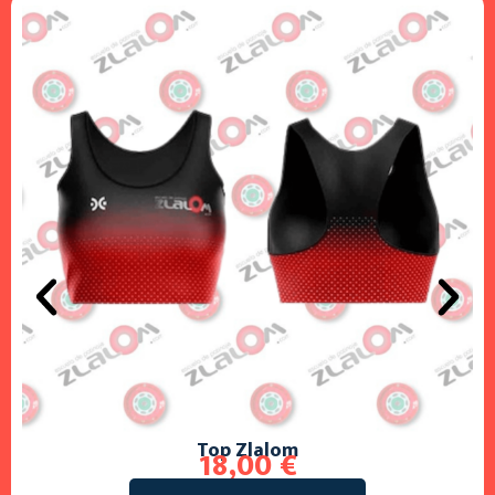
Top Zlalom
18,00
€