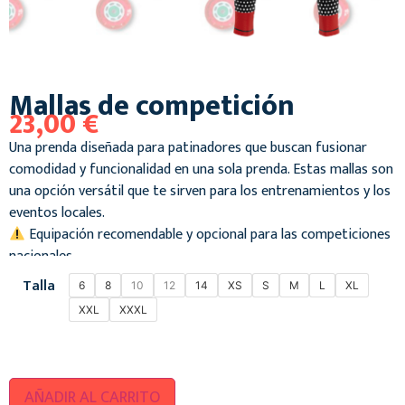
Mallas de competición
23,00
€
Una prenda diseñada para patinadores que buscan fusionar
comodidad y funcionalidad en una sola prenda. Estas mallas son
una opción versátil que te sirven para los entrenamientos y los
eventos locales.
Equipación recomendable y opcional para las competiciones
nacionales.
Talla
6
8
10
12
14
XS
S
M
L
XL
XXL
XXXL
AÑADIR AL CARRITO